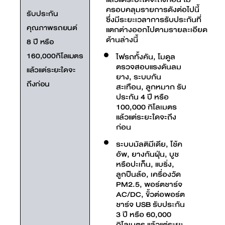
ครอบคลุมรายการดังต่อไปนี้
รับประกัน
ซึ่งมีระยะเวลาการรับประกันที่
คุณภาพรถยนต์
แตกต่างออกไปตามรายละเอียด
ด้านล่างนี้
8 ปี หรือ
160,000กิโลเมตร
ไฟรถทั้งคัน, โมดูล
ตรวจสอบแรงดันลม
แล้วแต่ระยะใดจะ
ยาง, ระบบกัน
ถึงก่อน
สะเทือน, ลูกหมาก รับ
ประกัน 4 ปี หรือ
100,000 กิโลเมตร
แล้วแต่ระยะใดจะถึง
ก่อน
ระบบมัลติมีเดีย, โช้ค
อัพ, ยางกันฝุ่น, บูช
หรือปะเก็น, แบริ่ง,
ลูกปืนล้อ, เครื่องวัด
PM2.5, พอร์ตชาร์จ
AC/DC, ขั้วต่อพอร์ต
ชาร์จ USB รับประกัน
3 ปี หรือ 60,000
กิโลเมตร แล้วแต่ระยะ