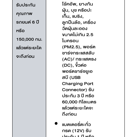
โช้คอัพ, ยางกัน
รับประกัน
ฝุ่น, บุช หรือปะ
คุณภาพ
เก็น, แบริง,
รถยนต์ 6 ปี
ลูกปืนล้อ, เครื่อง
วัดฝุ่นละออง
หรือ
ขนาดไม่เกิน 2.5
150,000 กม.
ไมครอน
(PM2.5), พอร์ต
แล้วแต่ระยะใด
ชาร์จกระแสสลับ
จะถึงก่อน
(AC)/ กระแสตรง
(DC), ขั้วต่อ
พอร์ตชาร์จยูเอ
สบี (USB
Charging Port
Connector) รับ
ประกัน 3 ปี หรือ
60,000 กิโลเมตร
แล้วแต่ระยะใดจะ
ถึงก่อน
แบตเตอรี่ตะกั่ว
กรด (12V) รับ
ประกัน 1 ปี หรือ