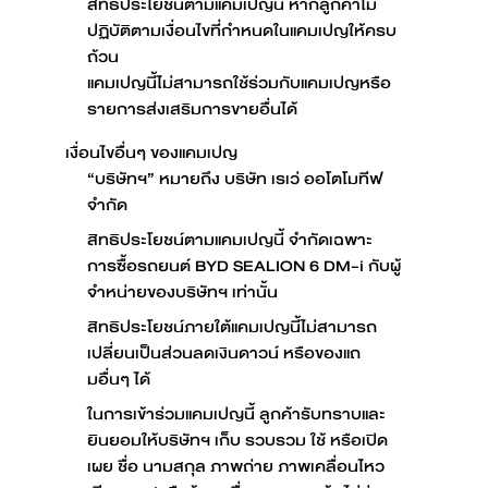
สิทธิประโยชน์ตามแคมเปญนี้ หากลูกค้าไม่
ปฏิบัติตามเงื่อนไขที่กำหนดในแคมเปญให้ครบ
ถ้วน
แคมเปญนี้ไม่สามารถใช้ร่วมกับแคมเปญหรือ
รายการส่งเสริมการขายอื่นได้
เงื่อนไขอื่นๆ ของแคมเปญ
“บริษัทฯ” หมายถึง บริษัท เรเว่ ออโตโมทีฟ
จำกัด
สิทธิประโยชน์ตามแคมเปญนี้ จำกัดเฉพาะ
การซื้อรถยนต์ BYD SEALION 6 DM-i กับผู้
จำหน่ายของบริษัทฯ เท่านั้น
สิทธิประโยชน์ภายใต้แคมเปญนี้ไม่สามารถ
เปลี่ยนเป็นส่วนลดเงินดาวน์ หรือของแถ
มอื่นๆ ได้
ในการเข้าร่วมแคมเปญนี้ ลูกค้ารับทราบและ
ยินยอมให้บริษัทฯ เก็บ รวบรวม ใช้ หรือเปิด
เผย ชื่อ นามสกุล ภาพถ่าย ภาพเคลื่อนไหว