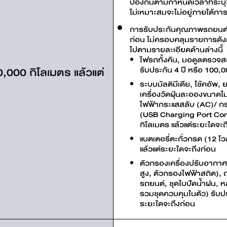
ป้องกันตามกำหนดเวลาที่ระบุไ
ไม่เหมาะสมจะไม่อยู่ภายใต้กา
การรับประกันคุณภาพรถยนต์ 6
ก่อน ไม่ครอบคลุมรายการดังต่
ไปตามรายละเอียดด้านล่างนี้
ไฟรถทั้งคัน, มอดูลตรวจ
,000 กิโลเมตร แล้วแต่
รับประกัน 4 ปี หรือ 100,0
ระบบมัลติมีเดีย, โช้คอัพ, ย
เครื่องวัดฝุ่นละอองขนาดไ
ไฟฟ้ากระแสสลับ (AC)/ กระ
(USB Charging Port Conn
กิโลเมตร แล้วแต่ระยะใดจะถ
แบตเตอรี่ตะกั่วกรด (12 โว
แล้วแต่ระยะใดจะถึงก่อน
ตัวกรองเครื่องปรับอากาศ
สูง, ตัวกรองไฟฟ้าสถิต), ถ
รถยนต์, ชุดใบปัดน้ำฝน, หล
รวมชุดควบคุมในตัว) รับปร
ระยะใดจะถึงก่อน