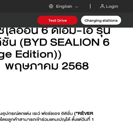
Login
English
ายดี ชาร์จ ยัว ไลฟ์
Test Drive
Charging stations
ลอ้อน 6 ดีเอ็ม-ไอ รุ่น
ดิชั่น (BYD SEALION 6
 DM-i
e Edition))
 31 พฤษภาคม 2568
6
ุปกรณ์ตกแต่ง เรเว่ ฟอร์ซเอจ อิดิชั่น
(“RÊVER
น
โดยลูกค้าสามารถเข้าร่วมแคมเปญได้ ตั้งแต่วันที่ 1
Request an offer