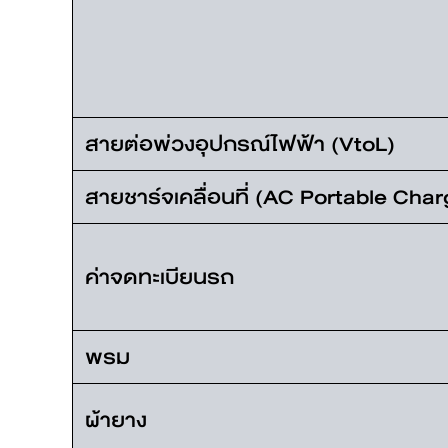
สายต่อพ่วงอุปกรณ์ไฟฟ้า (VtoL)
สายชาร์จเคลื่อนที่ (AC Portable Char
ค่าจดทะเบียนรถ
พรม
ผ้ายาง