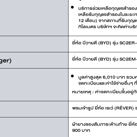
บริการช่วยเหลือกุญแจสำรองกร
เหลือรับกุญแจสำรองในระยะทา
12 เดือน) จากสถานที่รับกุญแ
กิโลเมตร บริษัทฯ จะคิดค่าบร
ยี่ห้อ บีวายดี (BYD) รุ่น SC2
ger)
ยี่ห้อ บีวายดี (BYD) รุ่น SC2
มูลค่าสูงสุด 6,010 บาท รว
จดทะเบียนและค่าใช้จ่ายอื่นๆ ที่
หมายเหตุ : ค่าจดทะเบียนขึ้นอยู่กั
พรมเข้ารูป ยี่ห้อ เรเว่ (RÊVER
ผ้ายางรองสัมภาระด้านท้าย ยี่ห้
900 บาท