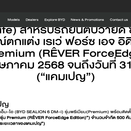
ขแคมเปญส่งเสริมการขาย บีว
Models
Dealers
Explore BYD
News & Promotions
Contact us
) สำหรับรถยนต์บีวายดี ซีไ
์ตกแต่ง เรเว่ ฟอร์ซ เอจ อิ
Explore BYD
DM-i
BYD SEALION 6 DM-i
BYD SEALION 5
Global BYD
Premium (RÊVER ForceEdg
BYD RÊVER
พฤษภาคม 2568 จนถึงวันที่
BYD timeline
(“แคมเปญ”)
BYD experience
Find out more
Find out more
Drive with innovation
1
BYD ATTO 2
BYD SEAL 
เปญ
ีเอ็ม-ไอ (BYD SEALION 6 DM-i) รุ่นพรีเมียม(Premium) พร้อมติดตั้งอ
รุ่น Premium (RÊVER ForceEdge Edition)”) จำนวนจำกัด 500 คั
Charging stations
“ระยะเวลาของแคมเปญ”)