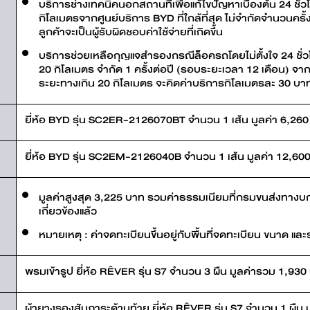
บริการช่างเทคนิคนอกสถานที่เพื่อแก้ไขปัญหาเบื้องต้น 24 ช
กิโลเมตรจากศูนย์บริการ BYD ที่ใกล้ที่สุด ไม่จำกัดจำนวนครั
ลูกค้าจะเป็นผู้รับผิดชอบค่าใช้จ่ายที่เกิดขึ้น
บริการช่วยเหลือกุญแจสำรองกรณีล็อครถโดยไม่ตั้งใจ 24 ชั่
20 กิโลเมตร จำกัด 1 ครั้งต่อปี (รอบระยะเวลา 12 เดือน) จา
ระยะทางเกิน 20 กิโลเมตร จะคิดค่าบริการกิโลเมตรละ 30 บาท โด
ยี่ห้อ BYD รุ่น SC2ER-2126070BT จำนวน 1 เส้น มูลค่า 6,26
ยี่ห้อ BYD รุ่น SC2EM-2126040B จำนวน 1 เส้น มูลค่า 12,60
มูลค่าสูงสุด 3,225 บาท รวมค่าธรรมเนียมที่กรมขนส่งทางบกก
เกี่ยวข้องแล้ว
หมายเหตุ : ค่าจดทะเบียนขึ้นอยู่กับพื้นที่จดทะเบียน ขนาด และ
พรมเข้ารูป ยี่ห้อ RÊVER รุ่น S7 จำนวน 3 ผืน มูลค่ารวม 1,930
ผ้ายางรองสัมภาระด้านท้าย ยี่ห้อ RÊVER รุ่น S7 จำนวน 1 ผืน 