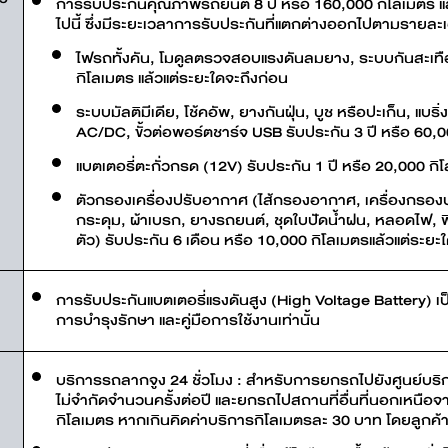
การรับประกันคุณภาพรถยนต์ 8 ปี หรือ 160,000 กิโลเมตร แ
ไปนี้ ซึ่งมีระยะเวลาการรับประกันที่แตกต่างออกไปตามรายละเอ
ไฟรถทั้งคัน, โมดูลตรวจสอบแรงดันลมยาง, ระบบกันสะเทือ
กิโลเมตร แล้วแต่ระยะใดจะถึงก่อน
ระบบมัลติมีเดีย, โช้คอัพ, ยางกันฝุ่น, บูช หรือปะเก็น, แบริ
AC/DC, ขั้วต่อพอร์ตชาร์จ USB รับประกัน 3 ปี หรือ 60,0
แบตเตอรี่ตะกั่วกรด (12V) รับประกัน 1 ปี หรือ 20,000 กิ
ตัวกรองเครื่องปรับอากาศ (ไส้กรองอากาศ, เครื่องกรองป
กระดุม, ผ้าเบรก, ยางรถยนต์, ชุดใบปัดน้ำฝน, หลอดไฟ, ฟ
ตัว) รับประกัน 6 เดือน หรือ 10,000 กิโลเมตรแล้วแต่ระยะ
ี
การรับประกันแบตเตอรี่แรงดันสูง (High Voltage Battery) เ
การบำรุงรักษา และคู่มือการใช้งานเท่านั้น
บริการรถลากจูง 24 ชั่วโมง : สำหรับการยกรถไปยังศูนย์บริก
ไม่จำกัดจำนวนครั้งต่อปี และยกรถไปสถานที่อื่นที่นอกเหนื
กิโลเมตร หากเกินคิดค่าบริการกิโลเมตรละ 30 บาท โดยลูกค้าจะเป