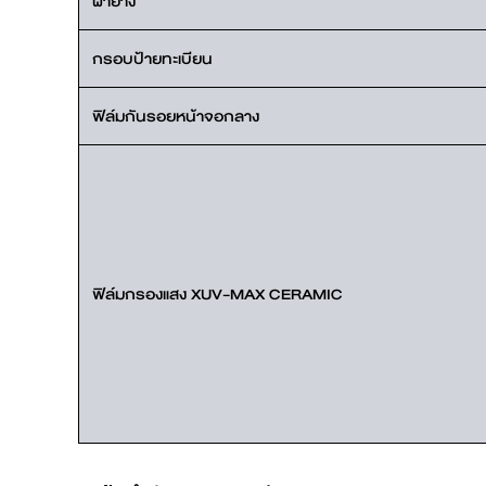
ผ้ายาง
กรอบป้ายทะเบียน
ฟิล์มกันรอยหน้าจอกลาง
ฟิล์มกรองแสง XUV-MAX CERAMIC