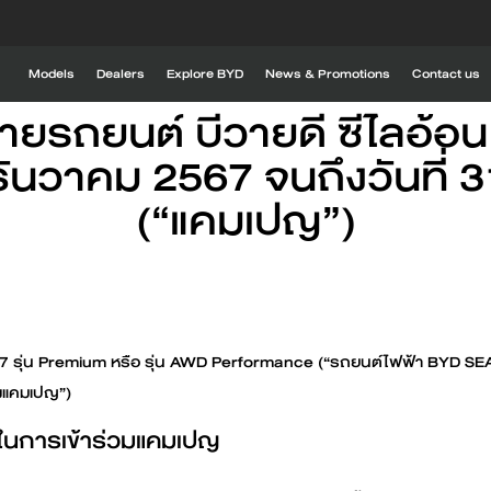
ข้อกำหนดและเงื่อนไข
Models
Dealers
Explore BYD
News & Promotions
Contact us
ายรถยนต์ บีวายดี ซีไลอ้อ
Explore BYD
DM-i
BYD SEALION 6 DM-i
BYD SEALION 5
 ธันวาคม 2567 จนถึงวันที่
Global BYD
(“แคมเปญ”)
BYD RÊVER
BYD timeline
BYD experience
Find out more
Find out more
Drive with innovation
1
BYD ATTO 2
BYD SEAL 
น 7 รุ่น Premium หรือ รุ่น AWD Performance (“รถยนต์ไฟฟ้า BYD SEAL
องแคมเปญ”)
ดในการเข้าร่วมแคมเปญ
Charging stations