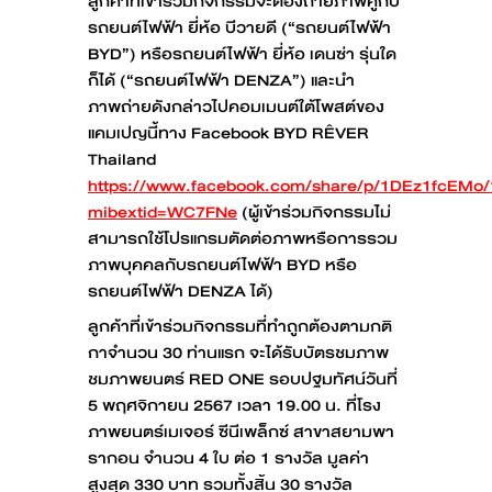
ลูกค้าที่เข้าร่วมกิจกรรมจะต้องถ่ายภาพคู่กับ
รถยนต์ไฟฟ้า ยี่ห้อ บีวายดี (“รถยนต์ไฟฟ้า
BYD”) หรือรถยนต์ไฟฟ้า ยี่ห้อ เดนซ่า รุ่นใด
ก็ได้ (“รถยนต์ไฟฟ้า DENZA”) และนำ
ภาพถ่ายดังกล่าวไปคอมเมนต์ใต้โพสต์ของ
แคมเปญนี้ทาง Facebook BYD RÊVER
Thailand
https://www.facebook.com/share/p/1DEz1fcEMo/
mibextid=WC7FNe
(ผู้เข้าร่วมกิจกรรมไม่
สามารถใช้โปรแกรมตัดต่อภาพหรือการรวม
ภาพบุคคลกับรถยนต์ไฟฟ้า BYD หรือ
รถยนต์ไฟฟ้า DENZA ได้)
ลูกค้าที่เข้าร่วมกิจกรรมที่ทำถูกต้องตามกติ
กาจำนวน 30 ท่านแรก จะได้รับบัตรชมภาพ
ชมภาพยนตร์ RED ONE รอบปฐมทัศน์วันที่
5 พฤศจิกายน 2567 เวลา 19.00 น. ที่โรง
ภาพยนตร์เมเจอร์ ซีนีเพล็กซ์ สาขาสยามพา
รากอน จำนวน 4 ใบ ต่อ 1 รางวัล มูลค่า
สูงสุด 330 บาท รวมทั้งสิ้น 30 รางวัล