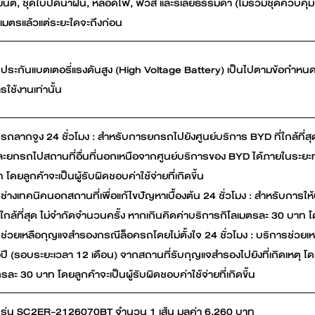
นต์, ชุดใบปัดน้ำฝน, หลอดไฟ, ฟิวส์ และรีเลย์ธรรมดา (ไม่รวมชุดควบคุม
ลเมตรแล้วแต่ระยะใดจะถึงก่อน
ประกันแบตเตอรี่แรงดันสูง (High Voltage Battery) เป็นไปตามข้อกำหนด
ารใช้งานเท่านั้น
รถลากจูง 24 ชั่วโมง : สำหรับการยกรถไปยังศูนย์บริการ BYD ที่ใกล้ที่
และยกรถไปสถานที่อื่นที่นอกเหนือจากศูนย์บริการของ BYD ได้ภายในระยะ
โดยลูกค้าจะเป็นผู้รับผิดชอบค่าใช้จ่ายที่เกิดขึ้น
ช่างเทคนิคนอกสถานที่เพื่อแก้ไขปัญหาเบื้องต้น 24 ชั่วโมง : สำหรับกา
ใกล้ที่สุด ไม่จำกัดจำนวนครั้ง หากเกินคิดค่าบริการกิโลเมตรละ 30 บาท โดยล
ช่วยเหลือกุญแจสำรองกรณีล็อครถโดยไม่ตั้งใจ 24 ชั่วโมง : บริการช่วย
่อปี (รอบระยะเวลา 12 เดือน) จากสถานที่รับกุญแจสำรองไปยังที่เกิดเหตุ 
รละ 30 บาท โดยลูกค้าจะเป็นผู้รับผิดชอบค่าใช้จ่ายที่เกิดขึ้น
D รุ่น SC2ER-2126070BT จำนวน 1 เส้น มูลค่า 6,260 บาท