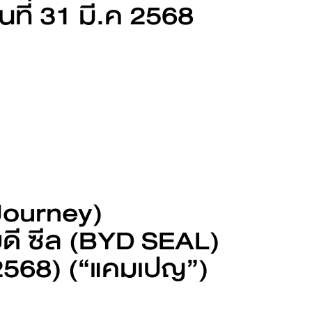
นที่ 31 มี.ค 2568
L
BYD ATTO 3
Find out more
Journey)
Request an offer
ดี ซีล (BYD SEAL)
ม 2568) (“แคมเปญ”)