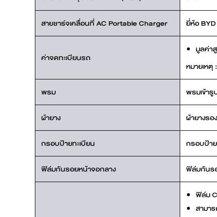
สายชาร์จเคลื่อนที่ AC Portable Charger
ยี่ห้อ BY
มูลค่า
ค่าจดทะเบียนรถ
หมายเหตุ :
พรม
พรมเข้ารูป
ผ้ายาง
ผ้ายางรอง
กรอบป้ายทะเบียน
กรอบป้ายท
ฟิล์มกันรอยหน้าจอกลาง
ฟิล์มกันร
ฟิล์ม 
สามารถ