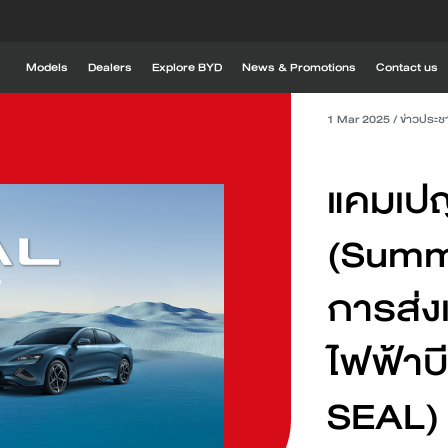
Models
Dealers
Explore BYD
News & Promotions
Contact us
1 Mar 2025
/
ข่าวประช
Explore BYD
DM-i
BYD SEALION 6 DM-i
BYD SEALION 5
Global BYD
แคมเปญ
BYD RÊVER
BYD timeline
(Summ
BYD experience
Find out more
Find out more
การส่ง
Drive with innovation
1
BYD ATTO 2
BYD SEAL 
ไฟฟ้าบ
SEAL) ต
Charging stations