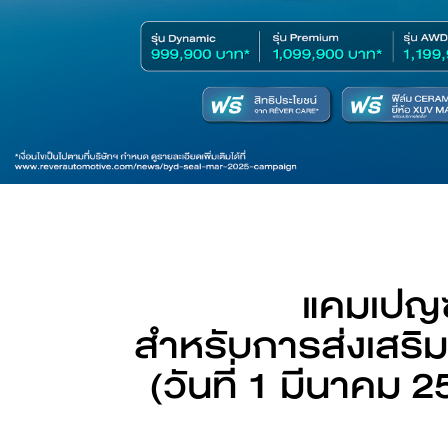
Find out more
BYD SEALIO
Find out more
BYD DOLPH
แคมเปญซ
EV savings calculator
สำหรับการส่งเสริ
(วันที่ 1 มีนาคม 
Find out more