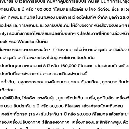
รขยายระยะเวลาการรับประกันจากคู่มือการรับประกัน และบันทึกการบำรุงร
งก่อน เป็น 8 ปี หรือ 160,000 กิโลเมตร แล้วแต่ระยะใดจะถึงก่อน ซึ่งระยะ
ิษัท ทิพยประกันภัย ในนามของ บริษัท เรเว่ ออโตโมทีฟ จำกัด มูลค่า 25
วนอะไหล่ และการขยายระยะเวลารับประกัน ให้อ้างอิงจากหนังสือของบริษั
ty) รวมทั้งการแก้ไขเปลี่ยนแปลงที่บริษัทฯ จะได้ประกาศให้ทราบล่วงหน้
ok หรือ Website เป็นต้น
ียหาย หรือความล้มเหลวใด ๆ ที่เกิดจากการไม่ทำการบำรุงรักษาเชิงป้องกั
รบำรุงรักษาที่ไม่เหมาะสมจะไม่อยู่ภายใต้การรับประกัน
ประกันคุณภาพรถยนต์ 8 ปี หรือ 160,000 กิโลเมตร แล้วแต่ระยะใดจะถึงก่
ประกันที่แตกต่างออกไปตามรายละเอียดด้านล่างนี้
ถทั้งคัน, โมดูลตรวจสอบแรงดันลมยาง, ระบบกันสะเทือน, ลูกหมาก รับประก
ะถึงก่อน
บมัลติมีเดีย, โช้คอัพ, ยางกันฝุ่น, บูช หรือปะเก็น, แบริ่ง, ลูกปืนล้อ, เคร
์จ USB รับประกัน 3 ปี หรือ 60,000 กิโลเมตร แล้วแต่ระยะใดจะถึงก่อน
เตอรี่ตะกั่วกรด (12V) รับประกัน 1 ปี หรือ 20,000 กิโลเมตร แล้วแต่ระย
กรองเครื่องปรับอากาศ (ไส้กรองอากาศ, เครื่องกรองประสิทธิภาพสูง, ตัว