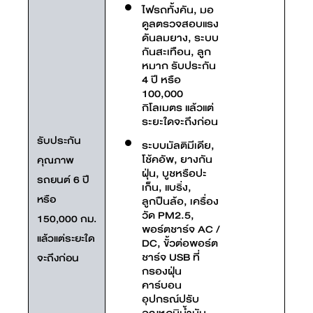
ไฟรถทั้งคัน, มอ
ดูลตรวจสอบแรง
ดันลมยาง, ระบบ
กันสะเทือน, ลูก
หมาก รับประกัน
4 ปี หรือ
100,000
กิโลเมตร แล้วแต่
ระยะใดจะถึงก่อน
รับประกัน
ระบบมัลติมีเดีย,
โช้คอัพ, ยางกัน
คุณภาพ
ฝุ่น, บูชหรือปะ
รถยนต์ 6 ปี
เก็น, แบริ่ง,
หรือ
ลูกปืนล้อ, เครื่อง
วัด PM2.5,
150,000 กม.
พอร์ตชาร์จ AC /
แล้วแต่ระยะใด
DC, ขั้วต่อพอร์ต
ชาร์จ USB ที่
จะถึงก่อน
กรองฝุ่น
คาร์บอน
อุปกรณ์ปรับ
อุณหภูมิน้ำมัน