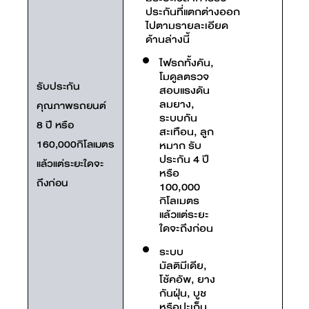
ประกันที่แตกต่างออก
ไปตามรายละเอียด
ด้านล่างนี้
ไฟรถทั้งคัน,
โมดูลตรวจ
รับประกัน
สอบแรงดัน
ลมยาง,
คุณภาพรถยนต์
ระบบกัน
8 ปี หรือ
สะเทือน, ลูก
160,000กิโลเมตร
หมาก รับ
ประกัน 4 ปี
แล้วแต่ระยะใดจะ
หรือ
ถึงก่อน
100,000
กิโลเมตร
แล้วแต่ระยะ
ใดจะถึงก่อน
ระบบ
มัลติมีเดีย,
โช้คอัพ, ยาง
กันฝุ่น, บูช
หรือปะเก็น,