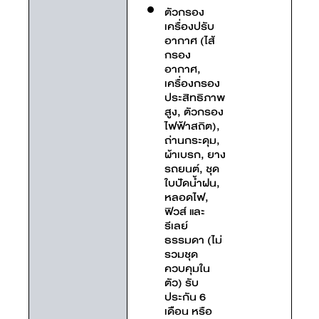
ตัวกรอง
เครื่องปรับ
อากาศ (ไส้
กรอง
อากาศ,
เครื่องกรอง
ประสิทธิภาพ
สูง, ตัวกรอง
ไฟฟ้าสถิต),
ถ่านกระดุม,
ผ้าเบรก, ยาง
รถยนต์, ชุด
ใบปัดน้ำฝน,
หลอดไฟ,
ฟิวส์ และ
รีเลย์
ธรรมดา (ไม่
รวมชุด
ควบคุมใน
ตัว) รับ
ประกัน 6
เดือน หรือ