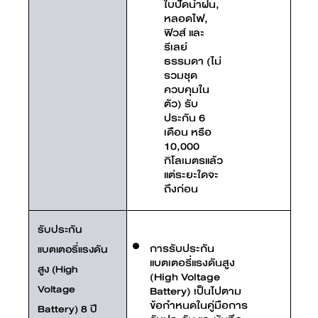
ใบปัดน้ำฝน,
หลอดไฟ,
ฟิวส์ และ
รีเลย์
ธรรมดา (ไม่
รวมชุด
ควบคุมใน
ตัว) รับ
ประกัน 6
เดือน หรือ
10,000
กิโลเมตรแล้ว
แต่ระยะใดจะ
ถึงก่อน
รับประกัน
การรับประกัน
แบตเตอรี่แรงดัน
แบตเตอรี่แรงดันสูง
สูง (High
(High Voltage
Voltage
Battery) เป็นไปตาม
ข้อกำหนดในคู่มือการ
Battery) 8 ปี