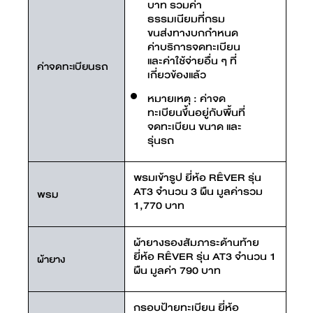
บาท รวมค่า
ธรรมเนียมที่กรม
ขนส่งทางบกกำหนด
ค่าบริการจดทะเบียน
และค่าใช้จ่ายอื่น ๆ ที่
ค่าจดทะเบียนรถ
เกี่ยวข้องแล้ว
หมายเหตุ : ค่าจด
ทะเบียนขึ้นอยู่กับพื้นที่
จดทะเบียน ขนาด และ
รุ่นรถ
พรมเข้ารูป ยี่ห้อ RÊVER รุ่น
AT3 จำนวน 3 ผืน มูลค่ารวม
พรม
1,770 บาท
ผ้ายางรองสัมภาระด้านท้าย
ยี่ห้อ RÊVER รุ่น AT3 จำนวน 1
ผ้ายาง
ผืน มูลค่า 790 บาท
กรอบป้ายทะเบียน ยี่ห้อ