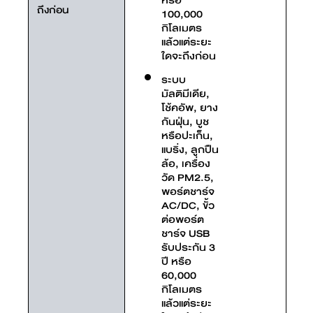
หรือ
ถึงก่อน
100,000
กิโลเมตร
แล้วแต่ระยะ
ใดจะถึงก่อน
ระบบ
มัลติมีเดีย,
โช้คอัพ, ยาง
กันฝุ่น, บูช
หรือปะเก็น,
แบริ่ง, ลูกปืน
ล้อ, เครื่อง
วัด PM2.5,
พอร์ตชาร์จ
AC/DC, ขั้ว
ต่อพอร์ต
ชาร์จ USB
รับประกัน 3
ปี หรือ
60,000
กิโลเมตร
แล้วแต่ระยะ