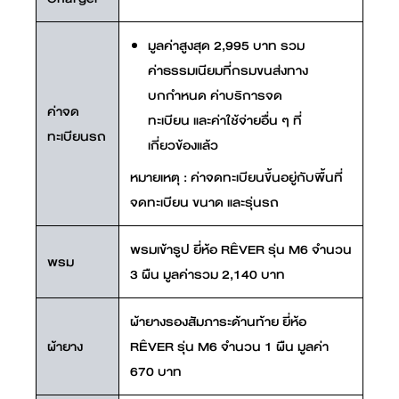
มูลค่าสูงสุด 2,995 บาท รวม
ค่าธรรมเนียมที่กรมขนส่งทาง
บกกำหนด ค่าบริการจด
ค่าจด
ทะเบียน และค่าใช้จ่ายอื่น ๆ ที่
ทะเบียนรถ
เกี่ยวข้องแล้ว
หมายเหตุ : ค่าจดทะเบียนขึ้นอยู่กับพื้นที่
จดทะเบียน ขนาด และรุ่นรถ
Ê
พรมเข้ารูป ยี่ห้อ R
VER รุ่น M6 จำนวน
พรม
3 ผืน มูลค่ารวม 2,140 บาท
ผ้ายางรองสัมภาระด้านท้าย ยี่ห้อ
Ê
ผ้ายาง
R
VER รุ่น M6 จำนวน 1 ผืน มูลค่า
670 บาท