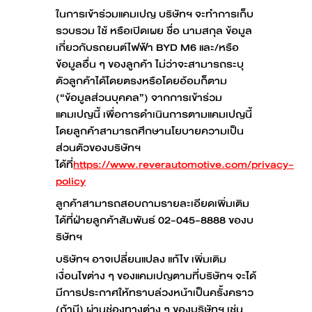
ในการเข้าร่วมแคมเปญ บริษัทฯ จะทำการเก็บ
รวบรวม ใช้ หรือเปิดเผย ชื่อ นามสกุล ข้อมูล
เกี่ยวกับรถยนต์ไฟฟ้า BYD M6 และ/หรือ
ข้อมูลอื่น ๆ ของลูกค้า ไม่ว่าจะสามารถระบุ
ตัวลูกค้าได้โดยตรงหรือโดยอ้อมก็ตาม
(“ข้อมูลส่วนบุคคล”) จากการเข้าร่วม
แคมเปญนี้ เพื่อการดำเนินการตามแคมเปญนี้
โดยลูกค้าสามารถศึกษานโยบายความเป็น
ส่วนตัวของบริษัทฯ
ได้ที่
https://www.reverautomotive.com/privacy-
policy
ลูกค้าสามารถสอบถามรายละเอียดเพิ่มเติม
ได้ที่ฝ่ายลูกค้าสัมพันธ์ 02-045-8888 ของบ
ริษัทฯ
บริษัทฯ อาจเปลี่ยนแปลง แก้ไข เพิ่มเติม
เงื่อนไขต่าง ๆ ของแคมเปญตามที่บริษัทฯ จะได้
มีการประกาศให้ทราบล่วงหน้าเป็นครั้งคราว
(ถ้ามี) ผ่านช่องทางต่าง ๆ ของบริษัทฯ เช่น