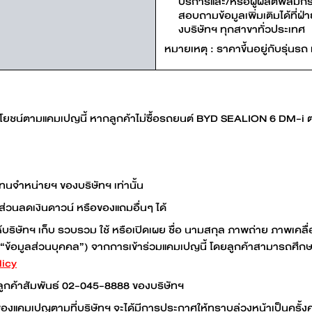
บริการและ/หรือผู้ผลิตฟิ
สอบถามข้อมูลเพิ่มเติมได้ที่ฝ
งบริษัทฯ ทุกสาขาทั่วประเทศ
หมายเหตุ : ราคาขึ้นอยู่กับรุ่นร
โยชน์ตามแคมเปญนี้ หากลูกค้าไม่ซื้อรถยนต์ BYD SEALION 6 DM-i ตา
นจำหน่ายฯ ของบริษัทฯ เท่านั้น
ส่วนลดเงินดาวน์ หรือของแถมอื่นๆ ได้
ริษัทฯ เก็บ รวบรวม ใช้ หรือเปิดเผย ชื่อ นามสกุล ภาพถ่าย ภาพเคลื่อน
“ข้อมูลส่วนบุคคล”) จากการเข้าร่วมแคมเปญนี้ โดยลูกค้าสามารถศึกษ
licy
ลูกค้าสัมพันธ์ 02-045-8888 ของบริษัทฯ
งๆ ของแคมเปญตามที่บริษัทฯ จะได้มีการประกาศให้ทราบล่วงหน้าเป็นครั้งค