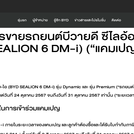
ข้อกำหนดและเงื่อนไขแคมเป
รุ่นรถ
ผู้จำหน่าย
รู้จัก BYD
ข่าวสารและโปรโมชั่น
ติดต่อ
ขายรถยนต์บีวายดี ซีไลอ้อ
รู้จัก BYD
i
BYD SEALION 6 DM-i
BYD SEALION 5 DM
EALION 6 DM-i) (“แคมเปญ
Global BYD
BYD RÊVER
ความเป็นมาของ BYD
ประสบการณ์ที่เหนือกว่าจาก BYD
ดูเพิ่มเติม
ดูเพิ่มเติม
ีเอ็ม-ไอ (BYD SEALION 6 DM-i) รุ่น Dynamic และ รุ่น Premium (“รถยน
นวัตกรรมการขับขี่
BYD ATTO 2
BYD SEAL 6
แต่วันที่ 24 ตุลาคม 2567 จนถึงวันที่ 31 ตุลาคม 2567 เท่านั้น (“ระยะเ
ดในการเข้าร่วมแคมเปญ
ค้นหาสถานีชาร์จ
i ภายในระยะเวลาของแคมเปญ และลูกค้าต้องซื้อและได้รับใบกำกับภาษีอ