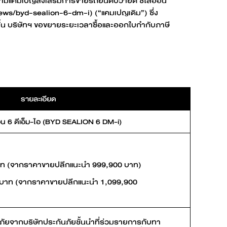
67 ตามแคมเปญส่งเสริมการขายรถยนต์บีวายดี ซีไลอ้อน
ws/byd-sealion-6-dm-i) (“แคมเปญเดิม”) ซึ่ง
BYD ATTO 3
้น บริษัทฯ ขอขยายระยะเวลาซื้อและออกใบกำกับภาษี
รายละเอียด
ดูเพิ่มเติม
้อน 6 ดีเอ็ม-ไอ (BYD SEALION 6 DM-i)
ขอข้อเสนอ
าท (จากราคาขายปลีกแนะนำ 999,900 บาท)
 บาท (จากราคาขายปลีกแนะนำ 1,099,900
ภัยจากบริษัทประกันภัยชั้นนำที่ร่วมรายการกับทา