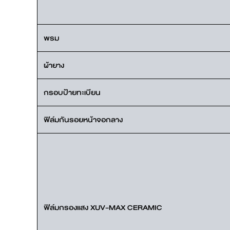
พรม
ผ้ายาง
กรอบป้ายทะเบียน
ฟิล์มกันรอยหน้าจอกลาง
ฟิล์มกรองแสง XUV-MAX CERAMIC