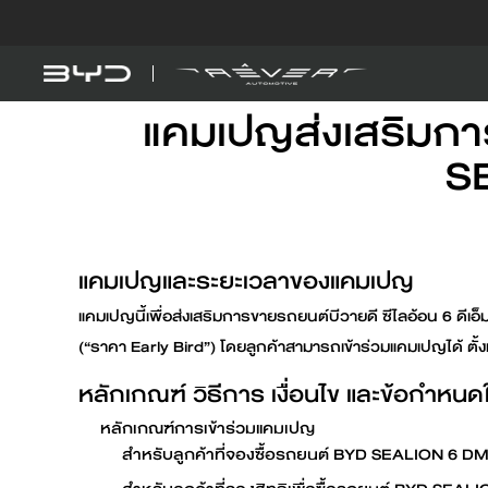
แคมเปญส่งเสริมการ
รุ่นรถ
รู้จัก BYD
BYD SEAL 5 DM-
DM-i
S
แคมเปญและระยะเวลาของแคมเปญ
ดูเพิ่มเติม
แคมเปญนี้เพื่อส่งเสริมการขายรถยนต์บีวายดี ซีไลอ้อน 6 ด
BYD ATTO 1
EV
(“ราคา Early Bird”) โดยลูกค้าสามารถเข้าร่วมแคมเปญได้ ตั้ง
หลักเกณฑ์ วิธีการ เงื่อนไข และข้อกำหน
หลักเกณฑ์การเข้าร่วมแคมเปญ
คำนวณค่าไฟรถ EV
สำหรับลูกค้าที่จองซื้อรถยนต์ BYD SEALION 6 DM-