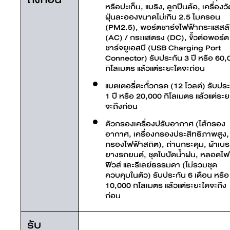
หรือปะเก็น, แบริง, ลูกปืนล้อ, เครื่องวั
ฝุ่นละอองขนาดไม่เกิน 2.5 ไมครอน
(PM2.5), พอร์ตชาร์จไฟฟ้ากระแสสล
(AC) / กระแสตรง (DC), ขั้วต่อพอร์ต
ชาร์จยูเอสบี (USB Charging Port
Connector) รับประกัน 3 ปี หรือ 60,
กิโลเมตร แล้วแต่ระยะใดจะถ่อน
แบตเตอรี่ตะกั่วกรด (12 โวลต์) รับประ
1 ปี หรือ 20,000 กิโลเมตร แล้วแต่ระย
จะถึงก่อน
ตัวกรองเครื่องปรับอากาศ (ไส้กรอง
อากาศ, เครื่องกรองประสิทธิภาพสูง, 
กรองไฟฟ้าสถิต), ถ่านกระดุม, ผ้าเบร
ยางรถยนต์, ชุดใบปัดน้ำฝน, หลอดไฟ
ฟิวส์ และรีเลย์ธรรมดา (ไม่รวมชุด
ควบคุมในตัว) รับประกัน 6 เดือน หรือ
10,000 กิโลเมตร แล้วแต่ระยะใดจะถึง
ก่อน
รับ