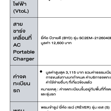
ไฟฟ้า
(VtoL)
สาย
ชาร์จ
เคลื่อนที่
ยี่ห้อ บีวายดี (BYD) รุ่น SC2EM-2126040
มูลค่า 12,600 บาท
AC
Portable
Charger
มูลค่าสูงสุด 3,115 บาท รวมค่าธรรมเนี
ค่าจด
การขนส่งทางบกกำหนด ค่าบริการจดทะเ
ทะเบียน
ค่าใช้จ่ายอื่นๆ ที่เกี่ยวข้องแล้ว
รถ
หมายเหตุ : ค่าจดทะเบียนขึ้นอยู่กับพื้นที่ที่
และรุ่นรถ
พรมเข้ารูป ยี่ห้อ เรเว่ (RÊVER) รุ่น เอส (S
พรม