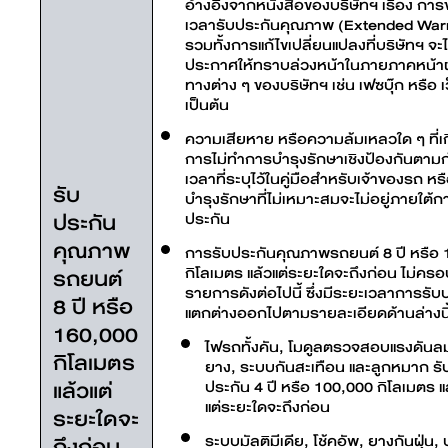
อ้างอิงจากหนังสือของบริษัทฯ เรื่อง กา
เวลารับประกันคุณภาพ (Extended War
รวมทั้งการแก้ไขเปลี่ยนแปลงที่บริษัทฯ จะไ
ประกาศให้ทราบล่วงหน้าในภายภาคหน้าผ
ทางต่าง ๆ ของบริษัทฯ เช่น เฟซบุ๊ก หรือ เ
เป็นต้น
ความเสียหาย หรือความล้มเหลวใด ๆ ที่เ
การไม่ทำการบำรุงรักษาเชิงป้องกันตา
เวลาที่ระบุไว้ในคู่มือสำหรับเจ้าของรถ ห
รับ
บำรุงรักษาที่ไม่เหมาะสมจะไม่อยู่ภายใต้ก
ประกัน
ประกัน
คุณภาพ
การรับประกันคุณภาพรถยนต์ 8 ปี หรือ
รถยนต์
กิโลเมตร แล้วแต่ระยะใดจะถึงก่อน ไม่คร
รายการดังต่อไปนี้ ซึ่งมีระยะเวลาการรับป
8 ปี หรือ
แตกต่างออกไปตามรายละเอียดด้านล่างนี
160,000
ไฟรถทั้งคัน, โมดูลตรวจสอบแรงดันล
กิโลเมตร
ยาง, ระบบกันสะเทือน และลูกหมาก รั
แล้วแต่
ประกัน 4 ปี หรือ 100,000 กิโลเมตร แ
แต่ระยะใดจะถึงก่อน
ระยะใดจะ
ถึงก่อน
ระบบมัลติมีเดีย, โช้คอัพ, ยางกันฝุ่น, 