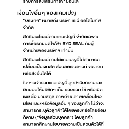
รายการส่งเสริมการขายอื่นได้
เงื่อนไขอื่นๆ ของแคมเปญ
“บริษัทฯ” หมายถึง บริษัท เรเว่ ออโตโมทีฟ
จำกัด
สิทธิประโยชน์ตามแคมเปญนี้ จำกัดเฉพาะ
การซื้อรถยนต์ไฟฟ้า BYD SEAL กับผู้
จำหน่ายของบริษัทฯ เท่านั้น
สิทธิประโยชน์ภายใต้แคมเปญนี้ไม่สามารถ
เปลี่ยนเป็นเงินสด ส่วนลดเงินดาวน์ ของแถม
หรือสิ่งอื่นใดได้
ในการเข้าร่วมแคมเปญนี้ ลูกค้ารับทราบและ
ยินยอมให้บริษัทฯ เก็บ รวบรวม ใช้ หรือเปิด
เผย ชื่อ นามสกุล ภาพถ่าย ภาพเคลื่อนไหว
เสียง และ/หรือข้อมูลอื่น ๆ ของลูกค้า ไม่ว่าจะ
สามารถระบุตัวลูกค้าได้โดยตรงหรือโดยอ้อม
ก็ตาม (“ข้อมูลส่วนบุคคล”) โดยลูกค้า
สามารถศึกษานโยบายความเป็นส่วนตัวได้ที่