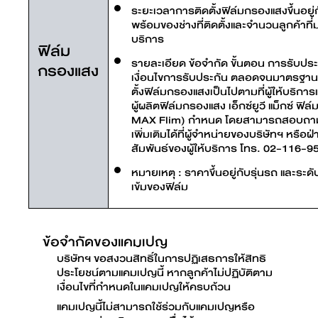
ระยะเวลาการติดตั้งฟิล์มกรองแสงขึ้นอยู
พร้อมของช่างที่ติดตั้งและจำนวนลูกค้าที่ม
บริการ
ฟิล์ม
รายละเอียด ข้อจำกัด ขั้นตอน การรับประ
กรองแสง
เงื่อนไขการรับประกัน ตลอดจนมาตรฐา
ตั้งฟิล์มกรองแสงเป็นไปตามที่ผู้ให้บริกา
ผู้ผลิตฟิล์มกรองแสง เอ็กซ์ยูวี แม็กซ์ ฟิล
MAX Flim) กำหนด โดยสามารถสอบถาม
เพิ่มเติมได้ที่ผู้จำหน่ายของบริษัทฯ หรือฝ่
สัมพันธ์ของผู้ให้บริการ โทร. 02-116-9
หมายเหตุ : ราคาขึ้นอยู่กับรุ่นรถ และระ
เข้มของฟิล์ม
ข้อจำกัดของแคมเปญ
บริษัทฯ ขอสงวนสิทธิ์ในการปฏิเสธการให้สิทธิ
ประโยชน์ตามแคมเปญนี้ หากลูกค้าไม่ปฏิบัติตาม
เงื่อนไขที่กำหนดในแคมเปญให้ครบถ้วน
แคมเปญนี้ไม่สามารถใช้ร่วมกับแคมเปญหรือ