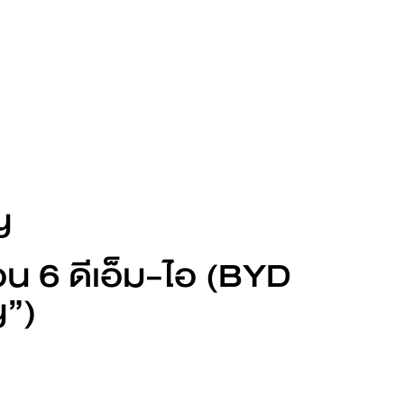
BYD ATTO 3
ดูเพิ่มเติม
ญ
น 6 ดีเอ็ม-ไอ (BYD
ขอข้อเสนอ
”)