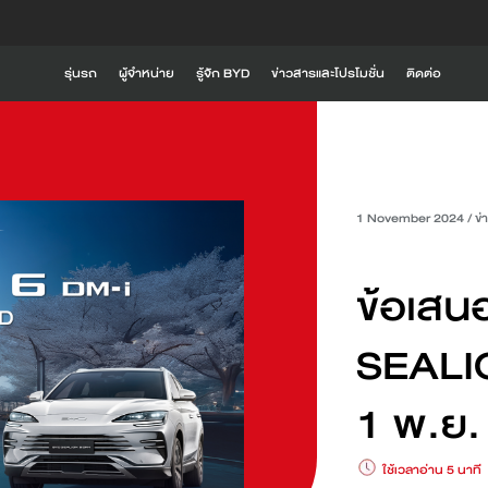
รุ่นรถ
ผู้จำหน่าย
รู้จัก BYD
ข่าวสารและโปรโมชั่น
ติดต่อ
รู้จัก BYD
i
BYD SEALION 6 DM-i
BYD SEALION 5 DM
Global BYD
BYD RÊVER
1 November 2024
/
ข่
ความเป็นมาของ BYD
ข้อเสน
ประสบการณ์ที่เหนือกว่าจาก BYD
ดูเพิ่มเติม
ดูเพิ่มเติม
นวัตกรรมการขับขี่
SEALION
BYD ATTO 2
BYD SEAL 6
1 พ.ย.
ค้นหาสถานีชาร์จ
ใช้เวลาอ่าน 5 นาที