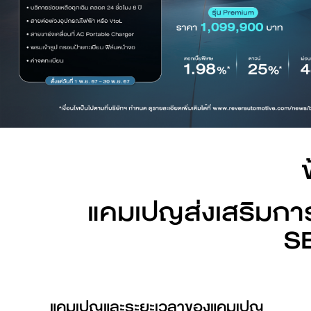
ดูเพิ่มเติม
BYD SEALION 7
ดูเพิ่มเติม
BYD DOLPHIN
แคมเปญส่งเสริมการ
คำนวณค่าไฟรถ EV
S
ดูเพิ่มเติม
แคมเปญและระยะเวลาของแคมเปญ