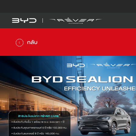
รุ่นรถ
รู้จัก BYD
BYD SEAL 5 DM-
DM-i
กลับ
ดูเพิ่มเติม
BYD ATTO 1
EV
คำนวณค่าไฟรถ EV