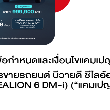
ดูเพิ่มเติม
ดูเพิ่มเติม
BYD M6
BYD SEAL
ดูเพิ่มเติม
ดูเพิ่มเติม
ข้อกำหนดและเงื่อนไขแคมเป
ขายรถยนต์ บีวายดี ซีไลอ้อ
ค้นหาสถานีชาร์จ
EALION 6 DM-i) (“แคมเปญ