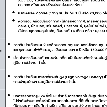
AC / DC, ขั้วต่อพอร์ตชาร์จ USB ที่กรองฝุ่นคาร์บอน อุปก
60,000 กิโลเมตร แล้วแต่ระยะใดจะถึงก่อน
แบตเตอรี่ตะกั่วกรด (12V) รับประกัน 1 ปี หรือ 20,000 กิ
ตัวกรองเครื่องปรับอากาศ (ไส้กรองอากาศ, เครื่องกรองป
กระดุม, ผ้า เบรก, แผ่นคลัตช์, ยางรถยนต์, ชุดใบปัดน้ำฝน
(ไม่รวมชุดควบคุมในตัว) รับประกัน 6 เดือน หรือ 10,000 
การรับประกันระบบขับเคลื่อนครอบคลุมมอเตอร์ ตัวควบคุม
และชุดควบคุมไฟฟ้าแรงสูง เป็นระยะเวลา 8 ปี หรือ 150,000 กิ
ะ
เงื่อนไขการรับประกันระบบขับเคลื่อนเป็นไปตามข้อกำหนดในคู
คู่มือการใช้งานเท่านั้น
ี
การรับประกันแบตเตอรี่แรงดันสูง (High Voltage Battery) เ
การบำรุงรักษา และคู่มือการใช้งานเท่านั้น
บริการรถลากจูง 24 ชั่วโมง: สำหรับการยกรถไปยังศูนย์บริกา
ไม่จำกัดจำนวนครั้งต่อปี และยกรถไปสถานที่อื่นที่นอกเหนื
กิโลเมตร หากเกินคิดค่าบริการกิโลเมตรละ 30 บาท โดยลูกค้าจะเป