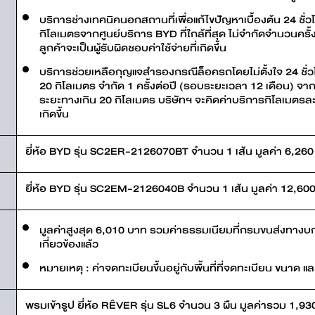
บริการช่างเทคนิคนอกสถานที่เพื่อแก้ไขปัญหาเบื้องต้น 24 ช
กิโลเมตรจากศูนย์บริการ BYD ที่ใกล้ที่สุด ไม่จำกัดจำนวนคร
ลูกค้าจะเป็นผู้รับผิดชอบค่าใช้จ่ายที่เกิดขึ้น
บริการช่วยเหลือกุญแจสำรองกรณีล็อครถโดยไม่ตั้งใจ 24 ชั
20 กิโลเมตร จำกัด 1 ครั้งต่อปี (รอบระยะเวลา 12 เดือน) จา
ระยะทางเกิน 20 กิโลเมตร บริษัทฯ จะคิดค่าบริการกิโลเมตรละ 3
เกิดขึ้น
ยี่ห้อ BYD รุ่น SC2ER-2126070BT จำนวน 1 เส้น มูลค่า 6,26
ยี่ห้อ BYD รุ่น SC2EM-2126040B จำนวน 1 เส้น มูลค่า 12,60
มูลค่าสูงสุด 6,010 บาท รวมค่าธรรมเนียมที่กรมขนส่งทางบกก
เกี่ยวข้องแล้ว
หมายเหตุ : ค่าจดทะเบียนขึ้นอยู่กับพื้นที่ที่จดทะเบียน ขนาด แล
พรมเข้ารูป ยี่ห้อ RÊVER รุ่น SL6 จำนวน 3 ผืน มูลค่ารวม 1,9