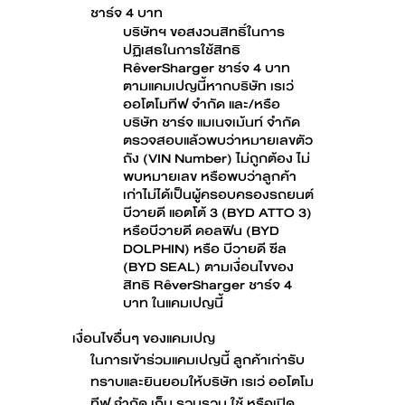
ชาร์จ 4 บาท
บริษัทฯ ขอสงวนสิทธิ์ในการ
ปฏิเสธในการใช้สิทธิ
RêverSharger ชาร์จ 4 บาท
ตามแคมเปญนี้หากบริษัท เรเว่
ออโตโมทีฟ จำกัด และ/หรือ
บริษัท ชาร์จ แมเนจเม้นท์ จํากัด
ตรวจสอบแล้วพบว่าหมายเลขตัว
ถัง (VIN Number) ไม่ถูกต้อง ไม่
พบหมายเลข หรือพบว่าลูกค้า
เก่าไม่ได้เป็นผู้ครอบครองรถยนต์
บีวายดี แอตโต้ 3 (BYD ATTO 3)
หรือบีวายดี ดอลฟิน (BYD
DOLPHIN) หรือ บีวายดี ซีล
(BYD SEAL) ตามเงื่อนไขของ
สิทธิ RêverSharger ชาร์จ 4
บาท ในแคมเปญนี้
เงื่อนไขอื่นๆ ของแคมเปญ
ในการเข้าร่วมแคมเปญนี้ ลูกค้าเก่ารับ
ทราบและยินยอมให้บริษัท เรเว่ ออโตโม
ทีฟ จำกัด เก็บ รวบรวม ใช้ หรือเปิด