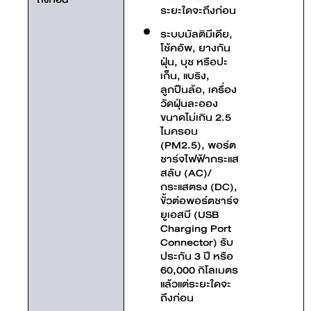
ระยะใดจะถึงก่อน
ระบบมัลติมีเดีย,
โช้คอัพ, ยางกัน
ฝุ่น, บุช หรือปะ
เก็น, แบริง,
ลูกปืนล้อ, เครื่อง
วัดฝุ่นละออง
ขนาดไม่เกิน 2.5
ไมครอน
(PM2.5), พอร์ต
ชาร์จไฟฟ้ากระแส
สลับ (AC)/
กระแสตรง (DC),
ขั้วต่อพอร์ตชาร์จ
ยูเอสบี (USB
Charging Port
Connector) รับ
ประกัน 3 ปี หรือ
60,000 กิโลเมตร
แล้วแต่ระยะใดจะ
ถึงก่อน