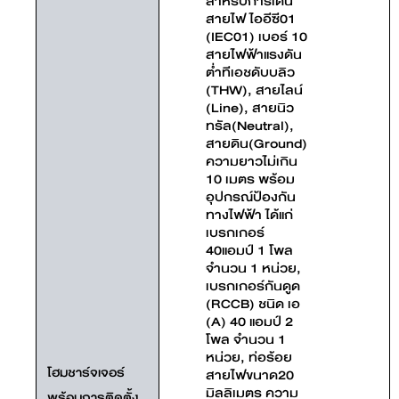
สำหรับการเดิน
สายไฟ ไออีซี01
(IEC01) เบอร์ 10
สายไฟฟ้าแรงดัน
ต่ำทีเอชดับบลิว
(THW), สายไลน์
(Line), สายนิว
ทรัล(Neutral),
สายดิน(Ground)
ความยาวไม่เกิน
10 เมตร พร้อม
อุปกรณ์ป้องกัน
ทางไฟฟ้า ได้แก่
เบรกเกอร์
40แอมป์ 1 โพล
จำนวน 1 หน่วย,
เบรกเกอร์กันดูด
(RCCB) ชนิด เอ
(A) 40 แอมป์ 2
โพล จำนวน 1
หน่วย, ท่อร้อย
โฮมชาร์จเจอร์
สายไฟขนาด20
มิลลิเมตร ความ
พร้อมการติดตั้ง