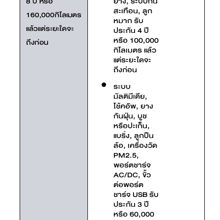
ยาง, ระบบกัน
8 ปี หรือ
สะเทือน, ลูก
160,000กิโลเมตร
หมาก รับ
แล้วแต่ระยะใดจะ
ประกัน 4 ปี
หรือ 100,000
ถึงก่อน
กิโลเมตร แล้ว
แต่ระยะใดจะ
ถึงก่อน
ระบบ
มัลติมีเดีย,
โช้คอัพ, ยาง
กันฝุ่น, บูช
หรือปะเก็น,
แบริ่ง, ลูกปืน
ล้อ, เครื่องวัด
PM2.5,
พอร์ตชาร์จ
AC/DC, ขั้ว
ต่อพอร์ต
ชาร์จ USB รับ
ประกัน 3 ปี
หรือ 60,000