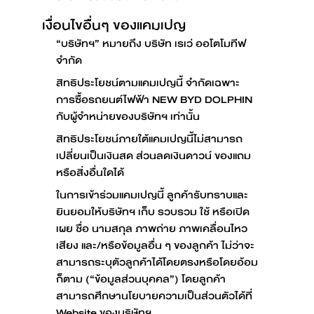
เงื่อนไขอื่นๆ ของแคมเปญ
“บริษัทฯ” หมายถึง บริษัท เรเว่ ออโตโมทีฟ
จำกัด
สิทธิประโยชน์ตามแคมเปญนี้ จำกัดเฉพาะ
การซื้อรถยนต์ไฟฟ้า NEW BYD DOLPHIN
กับผู้จำหน่ายของบริษัทฯ เท่านั้น
สิทธิประโยชน์ภายใต้แคมเปญนี้ไม่สามารถ
เปลี่ยนเป็นเงินสด ส่วนลดเงินดาวน์ ของแถม
หรือสิ่งอื่นใดได้
ในการเข้าร่วมแคมเปญนี้ ลูกค้ารับทราบและ
ยินยอมให้บริษัทฯ เก็บ รวบรวม ใช้ หรือเปิด
เผย ชื่อ นามสกุล ภาพถ่าย ภาพเคลื่อนไหว
เสียง และ/หรือข้อมูลอื่น ๆ ของลูกค้า ไม่ว่าจะ
สามารถระบุตัวลูกค้าได้โดยตรงหรือโดยอ้อม
ก็ตาม (“ข้อมูลส่วนบุคคล”) โดยลูกค้า
สามารถศึกษานโยบายความเป็นส่วนตัวได้ที่
Website ของบริษัทฯ