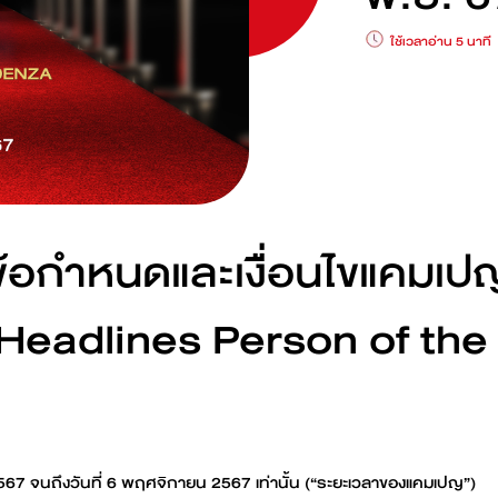
ดูเพิ่มเติม
ดูเพิ่มเติม
ใช้เวลาอ่าน 5 นาที
BYD M6
BYD SEAL
ดูเพิ่มเติม
ดูเพิ่มเติม
ข้อกำหนดและเงื่อนไขแคมเป
Headlines Person of the
ค้นหาสถานีชาร์จ
2567 จนถึงวันที่ 6 พฤศจิกายน 2567 เท่านั้น (“ระยะเวลาของแคมเปญ”)