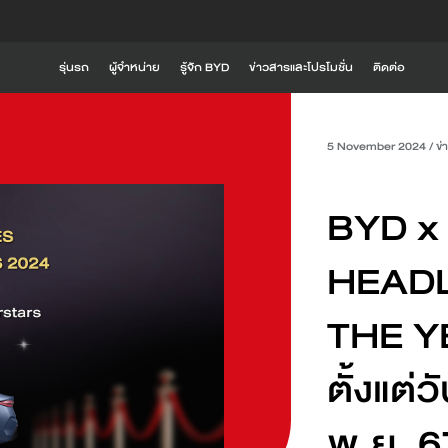
รุ่นรถ
ผู้จำหน่าย
รู้จัก BYD
ข่าวสารและโปรโมชั่น
ติดต่อ
รู้จัก BYD
i
BYD SEALION 6 DM-i
BYD SEALION 5 DM
5 November 2024
/
ข่
Global BYD
BYD RÊVER
BYD x
ความเป็นมาของ BYD
HEADL
ประสบการณ์ที่เหนือกว่าจาก BYD
ดูเพิ่มเติม
ดูเพิ่มเติม
นวัตกรรมการขับขี่
THE Y
BYD ATTO 2
BYD SEAL 6
ตั้งแต่ว
ค้นหาสถานีชาร์จ
พ.ย. 6