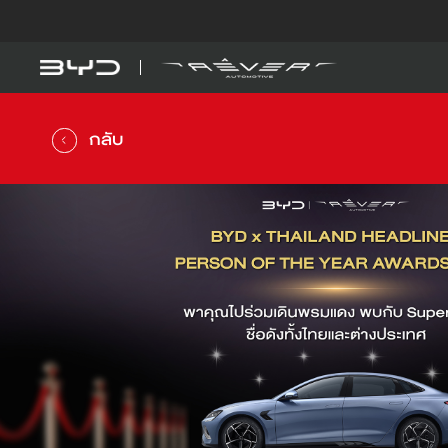
รุ่นรถ
รู้จัก BYD
BYD SEAL 5 DM-
DM-i
กลับ
ดูเพิ่มเติม
BYD ATTO 1
EV
คำนวณค่าไฟรถ EV