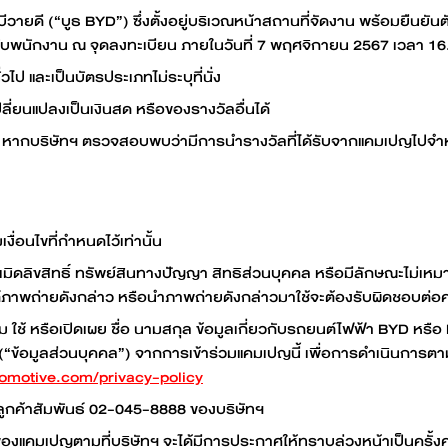
บูธบีวายดี (“บูธ BYD”) ซึ่งตั้งอยู่บริเวณหน้าสถานที่จัดงาน พร้อมยื
กับพนักงาน ณ จุดลงทะเบียน ภายในวันที่ 7 พฤศจิกายน 2567 เวลา 1
ไป และเป็นบัตรประเภทไม่ระบุที่นั่ง
ี่ยนแปลงเป็นเงินสด หรือของรางวัลอื่นได้
 หากบริษัทฯ ตรวจสอบพบว่ามีการนำรางวัลที่ได้รับจากแคมเปญไปจำหน่า
ื่อนไขที่กำหนดไว้เท่านั้น
มิดลิขสิทธิ์ ทรัพย์สินทางปัญญา สิทธิส่วนบุคคล หรือมีลักษณะไม่เหมา
ต์ภาพถ่ายดังกล่าว หรือนำภาพถ่ายดังกล่าวมาใช้จะต้องรับผิดชอบต่อความ
ช้ หรือเปิดเผย ชื่อ นามสกุล ข้อมูลเกี่ยวกับรถยนต์ไฟฟ้า BYD หรือ D
 (“ข้อมูลส่วนบุคคล”) จากการเข้าร่วมแคมเปญนี้ เพื่อการดำเนินกา
omotive.com/privacy-policy
ลูกค้าสัมพันธ์ 02-045-8888 ของบริษัทฯ
งๆ ของแคมเปญตามที่บริษัทฯ จะได้มีการประกาศให้ทราบล่วงหน้าเป็นครั้ง