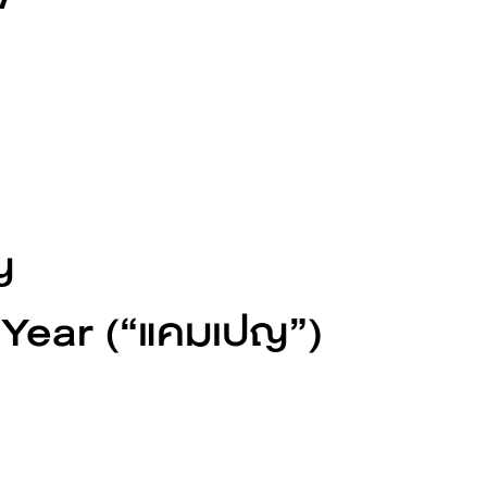
BYD ATTO 3
ดูเพิ่มเติม
ญ
 Year (“แคมเปญ”)
ขอข้อเสนอ