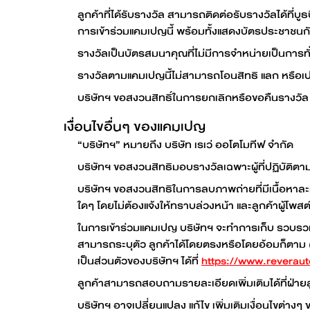
ลูกค้าที่ได้รับรางวัล สามารถติดต่อรับรางวัลได้ที่
การเข้าร่วมแคมเปญนี้ พร้อมทั้งแสดงบัตรประชาชน
รางวัลเป็นบัตรสมนาคุณที่ไม่มีการจำหน่ายเป็นการทั่ว
รางวัลตามแคมเปญนี้ไม่สามารถโอนสิทธิ แลก หรือเปล
บริษัทฯ ขอสงวนสิทธิ์ในการยกเลิกหรือขอคืนรางวัล
เงื่อนไขอื่นๆ ของแคมเปญ
“บริษัทฯ” หมายถึง บริษัท เรเว่ ออโตโมทีฟ จำกัด
บริษัทฯ ขอสงวนสิทธิมอบรางวัลเฉพาะผู้ที่ปฏิบัติตามเง
บริษัทฯ ขอสงวนสิทธิในการลบภาพถ่ายที่มีเนื้อหาละเ
ใดๆ โดยไม่ต้องแจ้งให้ทราบล่วงหน้า และลูกค้าผู้โพส
ในการเข้าร่วมแคมเปญ บริษัทฯ จะทำการเก็บ รวบรวม ใ
สามารถระบุตัว ลูกค้าได้โดยตรงหรือโดยอ้อมก็ตาม
เป็นส่วนตัวของบริษัทฯ ได้ที่
https://www.reveraut
ลูกค้าสามารถสอบถามรายละเอียดเพิ่มเติมได้ที่ฝ่าย
บริษัทฯ อาจเปลี่ยนแปลง แก้ไข เพิ่มเติมเงื่อนไขต่า