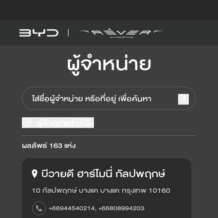
ผู้จำหน่าย
รุ่นรถ
รู้จัก BYD
BYD SEAL 5 DM-
DM-i
ผู้จำหน่ายใกล้ฉัน
ดูเพิ่มเติม
ผลลัพธ์
163
แห่ง
BYD ATTO 1
EV
บีวายดี ฮาร์โมนี่ กัลปพฤกษ์
10 กัลปพฤกษ์ บางแค บางแค กรุงเทพ 10160
คำนวณค่าไฟรถ EV
+66944540214, +66808994203