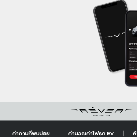
ทีฟ สวรรคโลก
10 หมู่ 3 ย่านยาว สวรรคโลก สุโขทัย 64110
+66917492999
บีวายดี ซัสโก้ บียอนด์ วิภาวดี
599 วิภาวดีรังสิต ตลาดบางเขน หลักสี่
กรุงเทพมหานคร 10210
+66953706499
บีวายดี อารีน่า หนองบัวลำภู
188 7 โพธิ์ชัย เมือง หนองบัวลำภู 39000
+66643199888
คำถามที่พบบ่อย
คำนวณค่าไฟรถ EV
ค