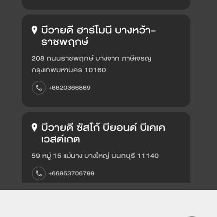
ดูเพิ่มเติม
BYD SEALION 7
บีวายดี ฮาร์โมนี บางหว้า-
ราชพฤกษ์
208 ถนนราชพฤกษ์ บางจาก ภาษีเจริญ
กรุงเทพมหานคร 10160
+6620366869
ดูเพิ่มเติม
BYD DOLPHIN
บีวายดี ซัสโก้ บียอนด์ บีเคเค
เวสต์เกต
คำนวณค่าไฟรถ EV
59 หมู่ 15 แม่นาง บางใหญ่ นนทบุรี 11140
+66953706799
ดูเพิ่มเติม
บีวายดี ส.อรุณ เซลส์ออโตโม