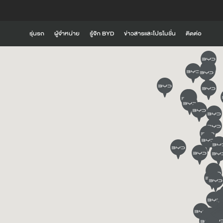
รุ่นรถ
ผู้จำหน่าย
รู้จัก BYD
ข่าวสารและโปรโมชั่น
ติดต่อ
รู้จัก BYD
i
BYD SEALION 6 DM-i
BYD SEALION 5 DM
Global BYD
BYD RÊVER
ความเป็นมาของ BYD
ประสบการณ์ที่เหนือกว่าจาก BYD
ดูเพิ่มเติม
ดูเพิ่มเติม
นวัตกรรมการขับขี่
BYD ATTO 2
BYD SEAL 6
ค้นหาสถานีชาร์จ